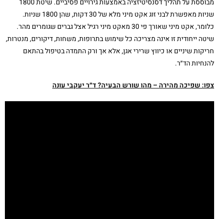
מבוססת על תהליך דסנסיטיזציה באמצעות גירויים פסיביים. שיטת 1800
שניות מאפשרת לבני זוג אקט מיני מלא של 30 דקות, שהן 1800 שניות.
כלומר, אקט מיני שאורך פי 30 מאקט מיני רגיל אצל גברים שגומרים מהר.
שיטה ייחודית זו אינה מצריכה כל שימוש בתרופות, משחות, דיקורים, מנטרות,
חריקות שיניים או כיווץ שרירי אגן, אלא אך ורק התמדה בטיפול בהתאם
להנחיות הד״ר.
צפו: שפיכה מהירה – מהו שורש הבעיה? ד״ר יעקבי עונה