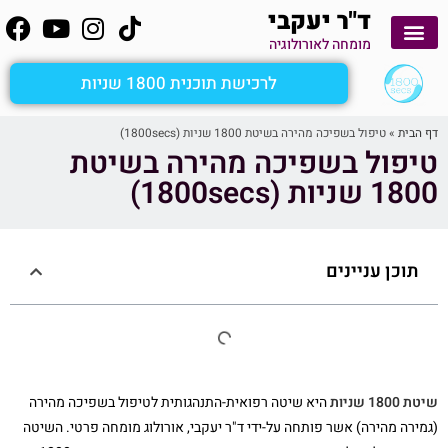
ד"ר יעקבי
מומחה לאורולוגיה
יצירת קשר
קשירת צינורות הזרע
לימוד עצמי
הפרעות זקפה
שפיכה מהירה
מטופלים מספרים
ציסטה בעור שק האשכים
אבחון כאבי אשכים ומפשעות
שיטת 1800secs
לרכישת תוכנית 1800 שניות
דף הבית
»
טיפול בשפיכה מהירה בשיטת 1800 שניות (1800secs)
טיפול בשפיכה מהירה בשיטת
1800 שניות (1800secs)
תוכן עניינים
שיטת 1800 שניות
היא שיטה רפואית-התנהגותית לטיפול בשפיכה מהירה
(גמירה מהירה) אשר פותחה על-ידי ד"ר יעקבי, אורולוג מומחה פרטי. השיטה