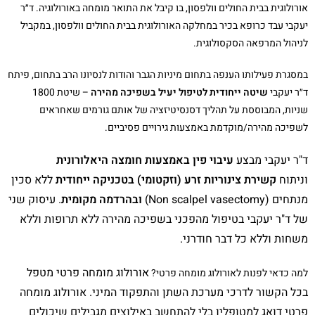
אורולוגית בבית החולים וולפסון, בו קיבל את התואר מומחה באורולוגיה. ד״ר
יעקבי עבד כרופא בכיר במחלקה האורולוגית בבית החולים וולפסון, במקביל
לניהול המרפאה הסקסולוגית.
במסגרת פעילותו הענפה בתחום מיניות הגבר והודות לנסיונו הרב בתחום, פיתח
ד״ר יעקבי
שיטה ייחודית לטיפול יעיל בשפיכה מהירה
– שיטת 1800
שניות, המבוססת על תהליך דסנסיטיזציה של אותם גורמים שאחראים
לשפיכה מהירה/מוקדמת באמצעות גירויים פסיביים.
ד"ר יעקבי מבצע
עיבוי פין באמצעות חומצה היאלורונית
וניתוח
קשירת צינוריות זרע (וזקטומי) בטכניקה ייחודית
ללא סכין
מנתחים
(Non scalpel vasectomy)
ובהרדמה מקומית
. עיסוק שני
של ד"ר יעקבי בטיפול מהפכני בשפיכה מהירה ללא תרופות וללא
משחות וללא כל דבר חודרני.
אורולוג מומחה פרטי מטפל
למה כדאי לפנות לאורולוג מומחה פרטי?
בכל הקשור לדרכי מערכת השתן והתפקוד המיני.
אורולוג מומחה
פרטי דואג למטופליו בלי להתחשב באילוצים מגבילים שיכולים