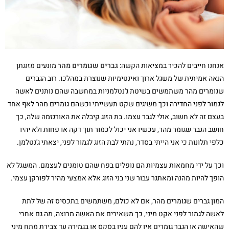
אנחנו חייבים להכיר במציאות הקשה:
גברים שגומרים מהר
מונעים מזוגתן
הנאה אמיתית של משגל ארוך ואינטימיות שנוצרת במהלכו. רוב הגברים
שגומרים מהר משתמשים בשיטת ג'נטלמניות במחשבה שהם נותנים לאשה
לגמור לפני החדירה וכך משיגים שקט תעשייתי וכשהם גומרים מהר לאף אחד
בעצם זה לא חשוב, אולי לגבר עצמו. בת הזוג קיבלה את האורגזמה שלה, כך
חושב הגבר שגומר מהר, עכשיו אני יכול לכמור תוך דקה או פחות ולא יהיו
כלפי תלונות כי אני הייתי בסדר, נתתי לבת הזוג לגמור לפני, יצאתי ג'נטלמן.
וכך על ידי מחמאות עצמיות הם נופלים בפח שהם טומנים לעצמם. המשגל לא
הופך להיות מהנה ומאתגר עבור שני בני הזוג אלא אמצעי מהיר לפורקן עצמי.
המון גברים שגומרים מהר, אם לא כולם, משתמשים בתכסיס זה של לתת
לאשה לגמור לפני אקט מיני, כך משאירים את האשה מרוצה, מה גם אחרי
שהאישה או הגבר גומרים אין להם ענין בסקס או בגמירה עד צבירת מתח מיני