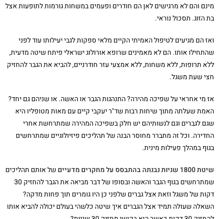
מינם והם לא מרגישים לאן הם חודרים ופעמים במשחות גורמות לתופעות אצל
בת הזוג. תסכול נוראי.
ואז הם מגיעים לטיפול האמיתי הקיים מלאי ספקות לגבי יעילותו עוד לפני
שהתחילו אותו. הם לא מאמינים שרופא אורולוג ישראלי פיתח שיטה מדעית,
ללא תרופות, ללא משחות, ללא אמצעי עזר חודרניים, להביא את הגבר להחזיק
חצי שעת משגל.
אז מי אחראי על שפיכה מהירה? התנהגות הגבר או האשה. או שניהם גם יחד?
האמת שעלתה מתוך שיחות רבות שד"ר יעקבי קיים עם מאות מטופליו היא
שגם לגברים וגם לנשותיהם יש חלק בשפיכה המהירה שמתרחשת אחרי
החדירה. וכל זה מתברר מחוסר הבנה של תהליכים פיזיולוגיים שמתרחשים
בגוף במהלך פעילות מינית.
שיטת 1800 שניות נבנתה בהתבסס על מחקרים מדעיים
של אותם תהליכים
שמתרחשים בגוף הגבר והאשה ובסופו של דבר מביאה את הגבר להחזיק 30
דקות של משגל וזאת אצל גברים שלפני כן היו גומרים תוך פחות מדקה?
השאלה שעולה תמיד אצל הגברים איך שיטה כלשהי בעולם יכולה להביא אותו
להחזיק 30 דקות כאשר הוא בקושי מחזיק 30 שניות?