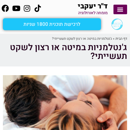
ד"ר יעקבי
מומחה לאורולוגיה
יצירת קשר
קשירת צינורות הזרע
לימוד עצמי
הפרעות זקפה
שפיכה מהירה
מטופלים מספרים
ציסטה בעור שק האשכים
אבחון כאבי אשכים ומפשעות
שיטת 1800secs
לרכישת תוכנית 1800 שניות
דף הבית
»
ג'נטלמניות במיטה או רצון לשקט תעשייתי?
ג'נטלמניות במיטה או רצון לשקט
תעשייתי?