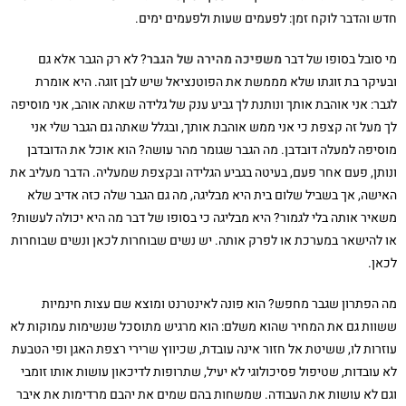
חדש והדבר לוקח זמן: לפעמים שעות ולפעמים ימים.
מי סובל בסופו של דבר
משפיכה מהירה של הגבר
? לא רק הגבר אלא גם
ובעיקר בת זוגתו שלא מממשת את הפוטנציאל שיש לבן זוגה. היא אומרת
לגבר: אני אוהבת אותך ונותנת לך גביע ענק של גלידה שאתה אוהב, אני מוסיפה
לך מעל זה קצפת כי אני ממש אוהבת אותך, ובגלל שאתה גם הגבר שלי אני
מוסיפה למעלה דובדבן. מה הגבר שגומר מהר עושה? הוא אוכל את הדובדבן
ונותן, פעם אחר פעם, בעיטה בגביע הגלידה ובקצפת שמעליה. הדבר מעליב את
האישה, אך בשביל שלום בית היא מבליגה, מה גם הגבר שלה כזה אדיב שלא
משאיר אותה בלי לגמור? היא מבליגה כי בסופו של דבר מה היא יכולה לעשות?
או להישאר במערכת או לפרק אותה. יש נשים שבוחרות לכאן ונשים שבוחרות
לכאן.
מה הפתרון שגבר מחפש? הוא פונה לאינטרנט ומוצא שם עצות חינמיות
ששוות גם את המחיר שהוא משלם: הוא מרגיש מתוסכל שנשימות עמוקות לא
עוזרות לו, ששיטת אל חזור אינה עובדת, שכיווץ שרירי רצפת האגן ופי הטבעת
לא עובדות, שטיפול פסיכולוגי לא יעיל, שתרופות לדיכאון עושות אותו זומבי
וגם לא עושות את העבודה. שמשחות בהם שמים את יהבם מרדימות את איבר