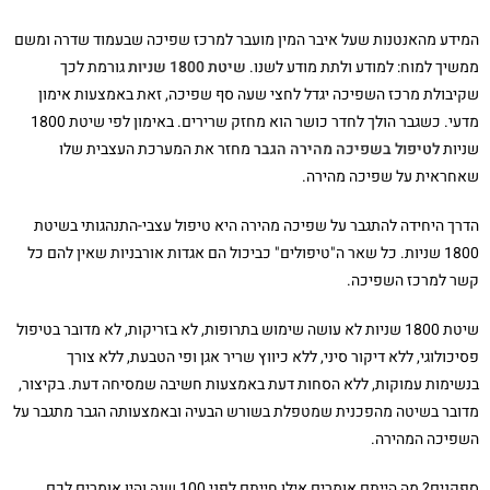
המידע מהאנטנות שעל איבר המין מועבר למרכז שפיכה שבעמוד שדרה ומשם
ממשיך למוח: למודע ולתת מודע לשנו.
שיטת 1800 שניות
גורמת לכך
שקיבולת מרכז השפיכה יגדל לחצי שעה סף שפיכה, זאת באמצעות אימון
מדעי. כשגבר הולך לחדר כושר הוא מחזק שרירים. באימון לפי שיטת 1800
שניות
לטיפול בשפיכה מהירה הגבר
מחזר את המערכת העצבית שלו
שאחראית על שפיכה מהירה.
הדרך היחידה להתגבר על שפיכה מהירה היא טיפול עצבי-התנהגותי בשיטת
1800 שניות. כל שאר ה"טיפולים" כביכול הם אגדות אורבניות שאין להם כל
קשר למרכז השפיכה.
שיטת 1800 שניות לא עושה שימוש בתרופות, לא בזריקות, לא מדובר בטיפול
פסיכולוגי, ללא דיקור סיני, ללא כיווץ שריר אגן ופי הטבעת, ללא צורך
בנשימות עמוקות, ללא הסחות דעת באמצעות חשיבה שמסיחה דעת. בקיצור,
מדובר בשיטה מהפכנית שמטפלת בשורש הבעיה ובאמצעותה הגבר מתגבר על
השפיכה המהירה.
ספקנים? מה הייתם אומרים אילו חייתם לפני 100 שנה והיו אומרים לכם