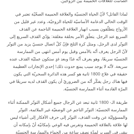
الصامت للعلاقات الحميمة بين الزوجين.
لماذا القاتل؟ لأنّ الحياة الجنسيّة والعلاقة الحميمة الصحّيّة تعتبر في
الوقت الحالي الدعامة الأساسيّة للحياة الزوجيّة، وعدد غير قليل من
الأزواج يتطلّقون بسبب انهيار العلاقة الحميمة الناجمة عن القذف
السريع عند الرجل. يتعلّق الأمر بحلقة مغلقة: يؤدّي القذف السريع إلى
التوتّر لدى الرجل، ومثل كرة الثلج فإنّ كلّ اتصال جنسيّ يزيد من التوتّر
لأنّ الرجل يعرف أنّه بالأمس وقبل يوم أمس انتهى من الممارسة
الجنسيّة سريعًا، وهو يعرف أنّه غدًا وبعد غدٍ ستكون عمليّة القذف عنده
سريعة. لأنّه لا يوجد سبب يمنع حدوث ذلك! إحدى الإنجازات العظيمة
حقيقة في علاج 1800 ثانية هو كسر هذه الدائرة السحريّة التي يكون
فيها هناك رجل يفكّر أنّه من الضروريّ أن يكون القذف لديه سريعًا في
المرّة القادمة أثناء الممارسة الجنسيّة.
طريقة الـ- 1800 ثانية تبعد عن الرجال جميع أشكال التوتّر الممكنة أثناء
الممارسة الجنسيّة: التوتّر الناجم عن الوضعيّة غير الملائمة، التوتّر
والمسؤوليّة عن وقت القذف، التوتّر إلى حرف الأفكار إلى أشياء ليس
لها علاقة بالعلاقة الحميمة وتغرس فيه الوعي بإمكانيّة أنّ بإمكانه أن
يبقى في السرير لمدّة نصف ساعة من الجِماع والممارسة الجنسيّة