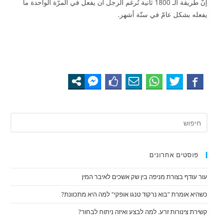
إنّ طريقة الـ 1800 ثانية تُرغم الرجل أن يفعل في المرّة الواحدة ما
يفعله بشكل عامّ في ستّة أشهر.
פוסטים אחרונים
עור עודף בצורת מניפה בין שק אשכים לאיבר המין
כשהיא אומרת "בוא נרקוד טנגו אופקי" למה היא מתכוונת?
קשירת צינורות זרע. למה לבצע ואיזה ניתוח לבחור?