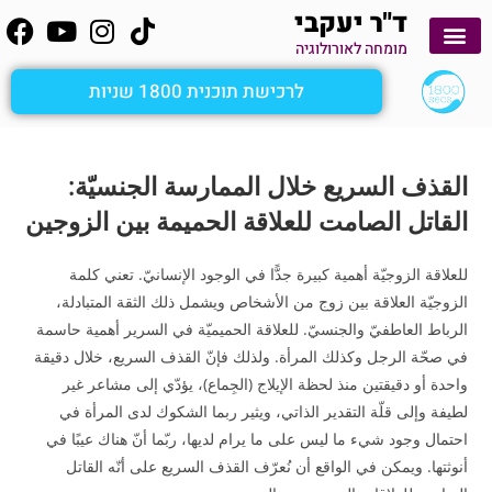
ד"ר יעקבי
מומחה לאורולוגיה
יצירת קשר
קשירת צינורות הזרע
לימוד עצמי
הפרעות זקפה
שפיכה מהירה
מטופלים מספרים
ציסטה בעור שק האשכים
אבחון כאבי אשכים ומפשעות
שיטת 1800secs
לרכישת תוכנית 1800 שניות
القذف السريع خلال الممارسة الجنسيّة:
القاتل الصامت للعلاقة الحميمة بين الزوجين
للعلاقة الزوجيّة أهمية كبيرة جدًّا في الوجود الإنسانيّ. تعني كلمة
الزوجيّة العلاقة بين زوج من الأشخاص ويشمل ذلك الثقة المتبادلة،
الرباط العاطفيّ والجنسيّ. للعلاقة الحميميّة في السرير أهمية حاسمة
في صحّة الرجل وكذلك المرأة. ولذلك فإنّ القذف السريع، خلال دقيقة
واحدة أو دقيقتين منذ لحظة الإيلاج (الجِماع)، يؤدّي إلى مشاعر غير
لطيفة وإلى قلّة التقدير الذاتي، ويثير ربما الشكوك لدى المرأة في
احتمال وجود شيء ما ليس على ما يرام لديها، ربّما أنّ هناك عيبًا في
أنوثتها. ويمكن في الواقع أن نُعرّف القذف السريع على أنّه القاتل