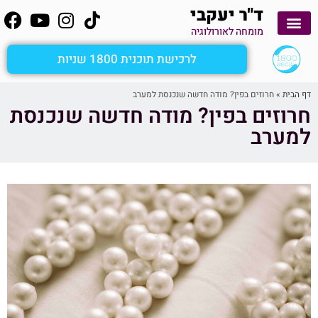
ד"ר יעקבי
מומחה לאורולוגיה
יצירת קשר
קשירת צינורות הזרע
לימוד עצמי
הפרעות זקפה
שפיכה מהירה
מטופלים מספרים
ציסטה בעור שק האשכים
אבחון כאבי אשכים ומפשעות
שיטת 1800secs
לרכישת תוכנית 1800 שניות
דף הבית
»
חרוזים בפין? מודה חדשה שנכנסת למערב
חרוזים בפין? מודה חדשה שנכנסת
למערב