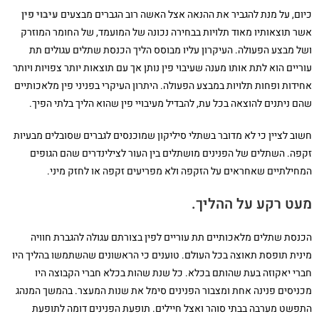
כיום, על מנת להגביר את ההנאה אצל האשה רוב הגברים מבצעים
עיבוי פין
אשר תוצאותיו מאוד תלויות בבחירה נכונה של המועמד, של החומר המוזרק
ושל מבצע הפעולה. העיקרון עליו מבוסס הליך הכנסת שתלים עגולים תת
עוריים הוא לתת אותו מענה שעיבוי פין נותן אך עם תוצאות יותר צפויות ויותר
אחידות ופחות תלויות במבצע הפעולה. היתרון העיקרי בפניני פין מלאכותיים
שהם ניתנים להוצאה בכל עת, להבדיל מעיבויי פין שהוא הליך בלתי הפיך.
חשוב לציין כי לא מדובר בשתלי סיליקון שמוכנסים לגברים שסובלים מבעיות
זקפה. השתלים של הפנינים מושתלים בין העור לצילינדרים שהם הגופים
המחילתיים שאחראים על הזקפה ולא מפריעים זקפה או לחזק מיני.
מעט רקע על ההליך.
הכנסת שתלים מלאכותיים תת עוריים לפין בצורתם עגולה להגברת חוויה
מינית תופסת תאוצה בכל העולם. טוענים כי הראשונים שהשתמשו בהליך היו
חברי יאקוזה בעת שהותם בכלא. כל שנת שהות בכלא חברי הקבוצה היו
מכניסים פנינה אחת ומצבור הפנינים סימל את שנות המעצר. בהמשך המנהג
התפשט מערבה בבתי סוהר ואצל חיילים. תופעת הפנינים דומה לתופעת