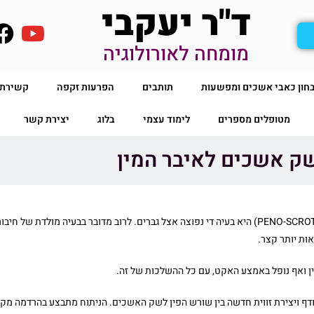
ד"ר יעקבי
מומחה לאורולוגיה
חון כאבי אשכים ומפשעות
תותבים
הפרעות זקפה
קשירת צ
מטופלים מספרים
לימוד עצמי
בלוג
יצירת קשר
 שק אשכים לאיבר המין
בעיית עור עודף בין שק אשכים לאיבר המין (PENO-SCROTAL WEBBING) היא בעיה די נפוצה אצל גברים. ל
אות יותר קצר.
ן ואף נופל באמצע האקט, עם כל ההשלכות של זה.
ף ויצירת זווית חדשה בין שורש הפין לשק האשכים. הניתוח מתבצע בהרדמה מקומ